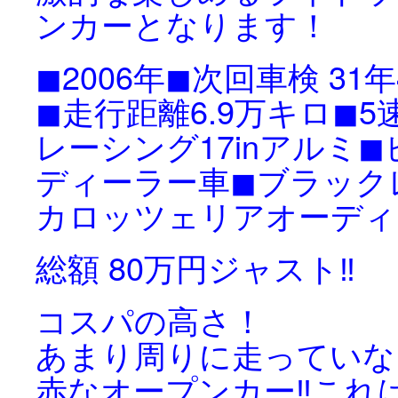
ンカーとなります！
◼︎2006年◼︎次回車検 31
◼︎走行距離6.9万キロ◼︎5速
レーシング17inアルミ◼︎ピ
ディーラー車◼︎ブラック
カロッツェリアオーディオ◼︎
総額 80万円ジャスト‼️
コスパの高さ！
あまり周りに走っていな
赤なオープンカー‼️これは