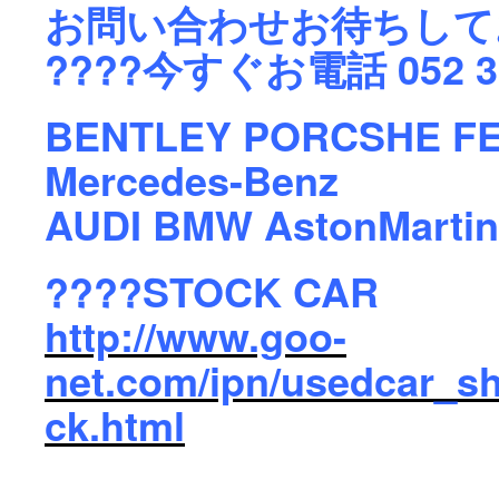
お問い合わせお待ちして
‭????今すぐお電話 052 39
BENTLEY PORCSHE F
Mercedes-Benz
AUDI BMW AstonMarti
????STOCK CAR
http://www.goo-
net.com/ipn/usedcar_s
ck.html