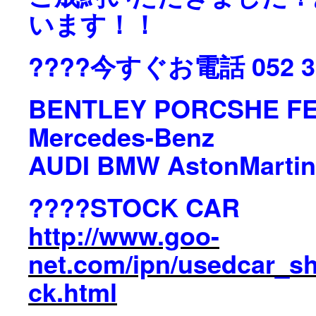
います！！
‭????今すぐお電話 052 39
BENTLEY PORCSHE F
Mercedes-Benz
AUDI BMW AstonMarti
????STOCK CAR
http://www.goo-
net.com/ipn/usedcar_s
ck.html