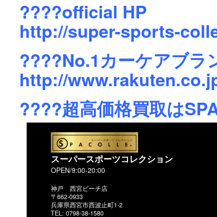
????official HP
http://super-sports-col
????No.1カーケアブラ
http://www.rakuten.co.
????超高価格買取はSPA
スーパースポーツコレクション
OPEN/9:00-20:00
神戸 西宮ビーチ店
〒662-0933
兵庫県西宮市西波止町1-2
TEL: 0798-38-1580