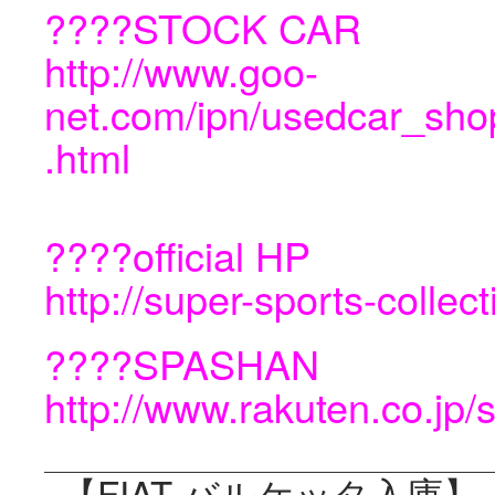
????STOCK CAR
http://www.goo-
net.com/ipn/usedcar_sho
.html
????official HP
http://super-sports-collec
????SPASHAN
http://www.rakuten.co.jp
【FIAT バルケッタ入庫】