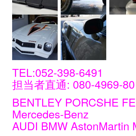
‭TEL:052-398-6491
担当者直通:‬ ‭080-4969-
BENTLEY PORCSHE FE
Mercedes-Benz
AUDI BMW AstonMartin